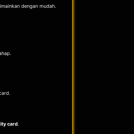
 dimainkan dengan mudah.
ahap.
card.
ty card
.