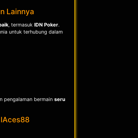
an Lainnya
baik
, termasuk
IDN Poker
.
unia untuk terhubung dalam
an pengalaman bermain
seru
alAces88