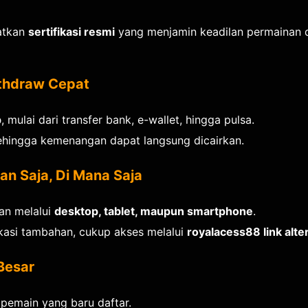
atkan
sertifikasi resmi
yang menjamin keadilan permainan d
ithdraw Cepat
p
, mulai dari transfer bank, e-wallet, hingga pulsa.
sehingga kemenangan dapat langsung dicairkan.
an Saja, Di Mana Saja
an melalui
desktop, tablet, maupun smartphone
.
kasi tambahan, cukup akses melalui
royalacess88 link alter
Besar
pemain yang baru daftar.