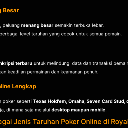
g Besar
, peluang
menang besar
semakin terbuka lebar.
berbagai level taruhan yang cocok untuk semua pemain.
nkripsi terbaru
untuk melindungi data dan transaksi pemai
an keadilan permainan dan keamanan penuh.
line Lengkap
n poker seperti
Texas Hold'em, Omaha, Seven Card Stud, d
a, di mana saja melalui
desktop maupun mobile
.
agai Jenis Taruhan Poker Online di Roy