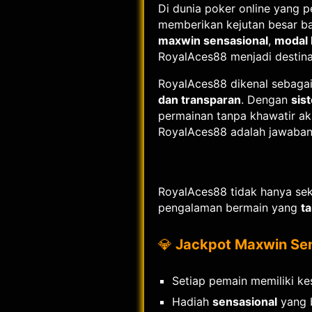
Di dunia poker online yang 
memberikan kejutan besar ba
maxwin sensasional
,
modal 
RoyalAces88 menjadi destinas
RoyalAces88 dikenal sebaga
dan transparan
. Dengan
sist
permainan tanpa khawatir ak
RoyalAces88 adalah jawaban
RoyalAces88 tidak hanya seka
pengalaman bermain yang
ta
💎
Jackpot Maxwin Sen
Setiap pemain memiliki 
Hadiah
sensasional
yang b