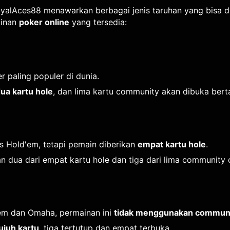
RoyalAces88 menawarkan berbagai jenis taruhan yang bisa
ainan
poker online
yang tersedia:
 paling populer di dunia.
ua kartu hole
, dan lima kartu community akan dibuka bert
s Hold'em, tetapi pemain diberikan
empat kartu hole
.
dua dari empat kartu hole dan tiga dari lima community 
'em dan Omaha, permainan ini
tidak menggunakan communi
ujuh kartu
, tiga tertutup dan empat terbuka.