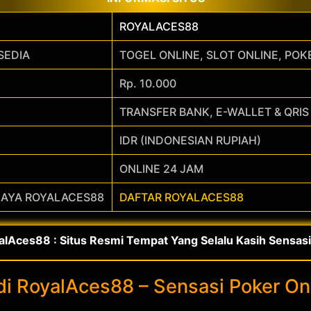
ROYALACES88
SEDIA
TOGEL ONLINE, SLOT ONLINE, PO
Rp. 10.000
TRANSFER BANK, E-WALLET & QRIS
IDR (INDONESIAN RUPIAH)
ONLINE 24 JAM
RCAYA ROYALACES88
DAFTAR ROYALACES88
alAces88 : Situs Resmi Tempat Yang Selalu Kasih Sensasi
i RoyalAces88 – Sensasi Poker On