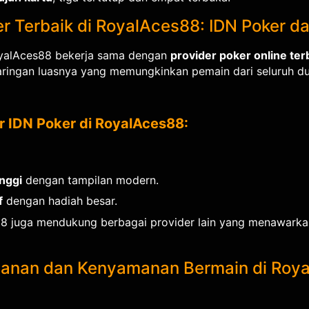
er Terbaik di RoyalAces88: IDN Poker d
RoyalAces88 bekerja sama dengan
provider poker online ter
 jaringan luasnya yang memungkinkan pemain dari seluruh d
r IDN Poker di RoyalAces88:
inggi
dengan tampilan modern.
f
dengan hadiah besar.
8 juga mendukung berbagai provider lain yang menawark
manan dan Kenyamanan Bermain di Roy